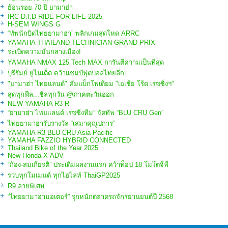
ย้อนรอย 70 ปี ยามาฮ่า
IRC-D.I.D RIDE FOR LIFE 2025
H-SEM WINGS G
“ทัพนักบิดไทยยามาฮ่า” พลิกเกมสุดโหด ARRC
YAMAHA THAILAND TECHNICIAN GRAND PRIX
ระเบิดความมันกลางเมือง!
YAMAHA NMAX 125 Tech MAX การันตีความเป็นที่สุด
บุรีรัมย์ ยูไนเต็ด คว้าแชมป์ฟุตบอลไทยลีก
"ยามาฮ่า ไทยแลนด์" คัมแบ็กโพเดียม "เอเชีย โร้ด เรซซิ่งฯ"
สุดทุกฟีล...ชิลทุกวัน @ภาคตะวันออก
NEW YAMAHA R3 R
“ยามาฮ่า ไทยแลนด์ เรซซิ่งทีม” จัดทัพ “BLU CRU Gen”
ไทยยามาฮ่ารับรางวัล “เสมาคุณูปการ”
YAMAHA R3 BLU CRU Asia-Pacific
YAMAHA FAZZIO HYBRID CONNECTED
Thailand Bike of the Year 2025
New Honda X-ADV
“ก้อง-สมเกียรติ” ประเดิมผลงานแรก คว้าท็อป 18 โมโตจีพี
รวบทุกโมเมนต์ ทุกไฮไลท์ ThaiGP2025
R9 ลายพิเศษ
“ไทยยามาฮ่ามอเตอร์” รุกหนักตลาดรถจักรยานยนต์ปี 2568