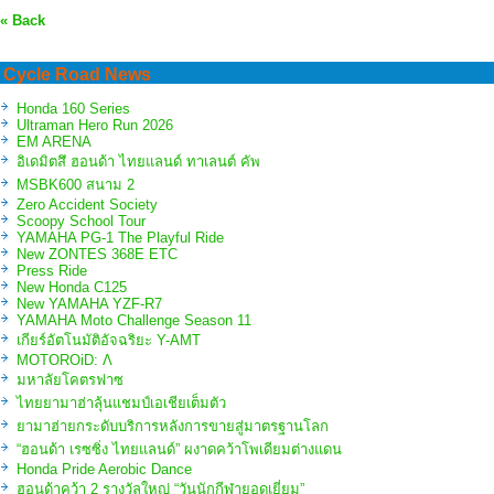
« Back
Cycle Road News
Honda 160 Series
Ultraman Hero Run 2026
EM ARENA
อิเดมิตสึ ฮอนด้า ไทยแลนด์ ทาเลนต์ คัพ
MSBK600 สนาม 2
Zero Accident Society
Scoopy School Tour
YAMAHA PG-1 The Playful Ride
New ZONTES 368E ETC
Press Ride
New Honda C125
New YAMAHA YZF-R7
YAMAHA Moto Challenge Season 11
เกียร์อัตโนมัติอัจฉริยะ Y-AMT
MOTOROiD: Λ
มหาลัยโคตรฟาซ
ไทยยามาฮ่าลุ้นแชมป์เอเชียเต็มตัว
ยามาฮ่ายกระดับบริการหลังการขายสู่มาตรฐานโลก
“ฮอนด้า เรซซิ่ง ไทยแลนด์” ผงาดคว้าโพเดียมต่างแดน
Honda Pride Aerobic Dance
ฮอนด้าคว้า 2 รางวัลใหญ่ “วันนักกีฬายอดเยี่ยม”