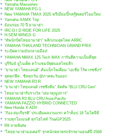
Yamaha Maxseries
NEW YAMAHA PG-1
New YAMAHA TMAX 2025 พรีเมี่ยมบิ๊กสกู๊ตเตอร์โฉมใหม่
Yamaha XAMX Trip
ย้อนรอย 70 ปี ยามาฮ่า
IRC-D.I.D RIDE FOR LIFE 2025
H-SEM WINGS G
“ทัพนักบิดไทยยามาฮ่า” พลิกเกมสุดโหด ARRC
YAMAHA THAILAND TECHNICIAN GRAND PRIX
ระเบิดความมันกลางเมือง!
YAMAHA NMAX 125 Tech MAX การันตีความเป็นที่สุด
บุรีรัมย์ ยูไนเต็ด คว้าแชมป์ฟุตบอลไทยลีก
"ยามาฮ่า ไทยแลนด์" คัมแบ็กโพเดียม "เอเชีย โร้ด เรซซิ่งฯ"
สุดทุกฟีล...ชิลทุกวัน @ภาคตะวันออก
NEW YAMAHA R3 R
“ยามาฮ่า ไทยแลนด์ เรซซิ่งทีม” จัดทัพ “BLU CRU Gen”
ไทยยามาฮ่ารับรางวัล “เสมาคุณูปการ”
YAMAHA R3 BLU CRU Asia-Pacific
YAMAHA FAZZIO HYBRID CONNECTED
New Honda X-ADV
“ก้อง-สมเกียรติ” ประเดิมผลงานแรก คว้าท็อป 18 โมโตจีพี
รวบทุกโมเมนต์ ทุกไฮไลท์ ThaiGP2025
R9 ลายพิเศษ
“ไทยยามาฮ่ามอเตอร์” รุกหนักตลาดรถจักรยานยนต์ปี 2568