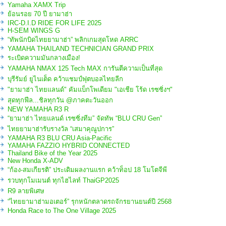
Yamaha XAMX Trip
ย้อนรอย 70 ปี ยามาฮ่า
IRC-D.I.D RIDE FOR LIFE 2025
H-SEM WINGS G
“ทัพนักบิดไทยยามาฮ่า” พลิกเกมสุดโหด ARRC
YAMAHA THAILAND TECHNICIAN GRAND PRIX
ระเบิดความมันกลางเมือง!
YAMAHA NMAX 125 Tech MAX การันตีความเป็นที่สุด
บุรีรัมย์ ยูไนเต็ด คว้าแชมป์ฟุตบอลไทยลีก
"ยามาฮ่า ไทยแลนด์" คัมแบ็กโพเดียม "เอเชีย โร้ด เรซซิ่งฯ"
สุดทุกฟีล...ชิลทุกวัน @ภาคตะวันออก
NEW YAMAHA R3 R
“ยามาฮ่า ไทยแลนด์ เรซซิ่งทีม” จัดทัพ “BLU CRU Gen”
ไทยยามาฮ่ารับรางวัล “เสมาคุณูปการ”
YAMAHA R3 BLU CRU Asia-Pacific
YAMAHA FAZZIO HYBRID CONNECTED
Thailand Bike of the Year 2025
New Honda X-ADV
“ก้อง-สมเกียรติ” ประเดิมผลงานแรก คว้าท็อป 18 โมโตจีพี
รวบทุกโมเมนต์ ทุกไฮไลท์ ThaiGP2025
R9 ลายพิเศษ
“ไทยยามาฮ่ามอเตอร์” รุกหนักตลาดรถจักรยานยนต์ปี 2568
Honda Race to The One Village 2025