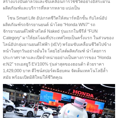
สร้างแรงบันดาลใจและขับเคลื่อนการใช้ชีวิตอย่างอิสระผ่าน
ผลิตภัณฑ์และบริการที่หลากหลาย แบ่งเป็น
โซน Smart Life อัปเกรดชีวิตให้สมาร์ทอีกขั้น กับไลน์อัป
ผลิตภัณฑ์รถจักรยานยนต์ นำโดย “Honda WN7” รถ
จักรยานยนต์ไฟฟ้าสไตล์ Naked รุ่นแรกในซีรีส์ “FUN
Category” มาให้ยลโฉมที่ประเทศไทยเป็นครั้งแรก ในส่วนของ
ไลน์อัปกลุ่มยานยนต์ไฟฟ้า (xEV) พร้อมขับเคลื่อนชีวิตไปข้าง
หน้าในทุกวันอย่างมั่นใจ โดยไฮไลต์ผลิตภัณฑ์ นำโดยการ
ประกาศราคาและเปิดจำหน่ายอย่างเป็นทางการของ “Honda
e:N2” รถเอสยูวี EV100% รุ่นล่าสุดของฮอนด้า ด้วยราคา
1,429,000 บาท ดีไซน์สปอร์ตเฉียบคม จัดเต็มเทคโนโลยีล้ำ
สมัย พร้อมเปิดมิติใหม่ให้ชีวิตคุณ