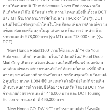
ภายใต้คอนเซปต์ “True Adventure Never End การผจญภัย
ที่แท้จริง ลุยได้ไม่มีวันจบ” เสริมความโดดเด่นยิ่งขึ้นทั้งรุ่น DCT
และ MT ด้วยลวดลายกราฟิกใหม่ลาย Tri-Color โดยรุ่น DCT
ปรับดีไซน์แฟริ่งชุดหน้าใหม่ในโทนสีแดง เพิ่มภาพลักษณ์ความ
แข็งแกร่งและพร้อมลุยในทุกเส้นทาง พร้อมวางจำหน่ายด้วย
ราคาแนะนำ 578,000 บาท (รุ่น MT) และ 718,000 บาท (รุ่น
DCT)
“New Honda Rebel1100” ภายใต้คอนเซปต์ “Ride Your
Rule ขบถ...เพื่อกำหนดนิยามใหม่” อัปเดตสีใหม่ Pearl Deep
Mud Grey เพิ่มความโดดเด่นและสดใหม่ยิ่งขึ้น พร้อมสะท้อน
เอกลักษณ์ของรถจักรยานยนต์สไตล์คัสตอมบ็อบเบอร์ที่มีกลิ่น
อายครุยเซอร์คลาสสิกอย่างชัดเจน มาพร้อมขุมพลังเครื่องยนต์
2 สูบเรียง ขนาด 1,084 ซีซี และเทคโนโลยีสมัยใหม่ที่ช่วยเติม
เต็มประสบการณ์การขับขี่ได้อย่างครบครัน โดยรุ่น DCT วาง
จำหน่ายด้วยราคาแนะนำ 446,000 บาท และ DCT Touring
Edition ราคาแนะนำที่ 496,000 บาท
“New Honda GOLDWING” รถจักรยานยนต์ทัวร์ริ่งระดับ