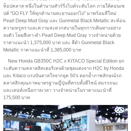
ท็อปคลาส หนึ่งในตำนานทัวร์ริ่งไบค์ระดับโลก ภายใต้คอนเซ
ปต์ “GO FLY ให้ทุกตำนานทะยานออกไป” มาพร้อมสีใหม่
Pearl Deep Mud Gray และ Gunmetal Black Metallic สะท้อน
ความหรูหราและความสะดวกสบายในทุกการเดินทางอย่าง
ลงตัว โดยสีเทา-ดำ Pearl Deep Mud Gray วางจำหน่ายด้วย
ราคาแนะนำ 1,375,000 บาท และ สีดำ Gunmetal Black
Metallic ราคาแนะนำที่ 1,385,000 บาท
New Honda GB350C H2C x KITACO Special Edition ยก
ระดับความคลาสสิคเฮอริเทจด้วยชุดแต่งจาก H2C by Honda
และ Kitaco แรงบันดาลใจจากยุค 50's ตอกย้ำภาพลักษณ์รถ
คลาสสิกคุณภาพมาตรฐานญี่ปุ่นที่ครบทั้งดีไซน์ สมรรถนะ
และเสน่ห์เหนือกาลเวลา วางจำหน่ายในราคาแนะนำที่
175,500 บาท