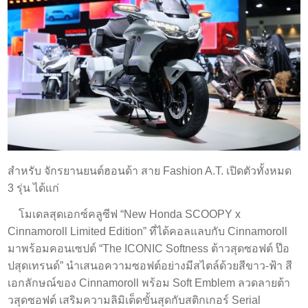
สำหรับ จักรยานยนต์ฮอนด้า สาย Fashion A.T. เปิดตัวทั้งหมด
3 รุ่น ได้แก่
โมเดลสุดเอกซ์คลูซีฟ “New Honda SCOOPY x
Cinnamoroll Limited Edition” ที่ได้คอลแลบกับ Cinnamoroll
มาพร้อมคอนเซปต์ “The ICONIC Softness ต้าวสุดซอฟต์ ป๊อ
ปสุดเทรนด์” นำเสนอความซอฟต์อย่างมีสไตล์ด้วยสีขาว-ฟ้า สี
เอกลักษณ์ของ Cinnamoroll พร้อม Soft Emblem ลวดลายต้า
วสุดซอฟต์ เสริมความลิมิเต็ดขั้นสุดกับสติกเกอร์ Serial