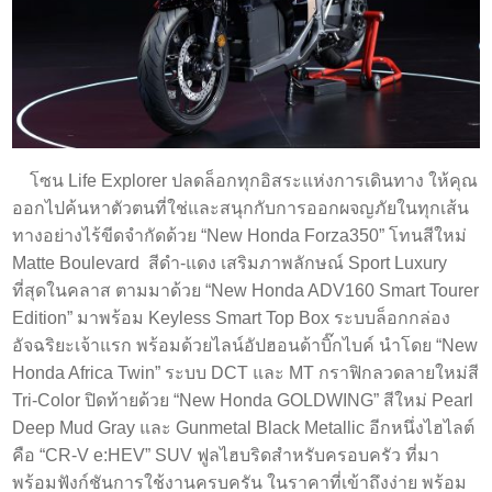
โซน Life Explorer ปลดล็อกทุกอิสระแห่งการเดินทาง ให้คุณ
ออกไปค้นหาตัวตนที่ใช่และสนุกกับการออกผจญภัยในทุกเส้น
ทางอย่างไร้ขีดจำกัดด้วย “New Honda Forza350” โทนสีใหม่
Matte Boulevard สีดำ-แดง เสริมภาพลักษณ์ Sport Luxury
ที่สุดในคลาส ตามมาด้วย “New Honda ADV160 Smart Tourer
Edition” มาพร้อม Keyless Smart Top Box ระบบล็อกกล่อง
อัจฉริยะเจ้าแรก พร้อมด้วยไลน์อัปฮอนด้าบิ๊กไบค์ นำโดย “New
Honda Africa Twin” ระบบ DCT และ MT กราฟิกลวดลายใหม่สี
Tri-Color ปิดท้ายด้วย “New Honda GOLDWING” สีใหม่ Pearl
Deep Mud Gray และ Gunmetal Black Metallic อีกหนึ่งไฮไลต์
คือ “CR-V e:HEV” SUV ฟูลไฮบริดสำหรับครอบครัว ที่มา
พร้อมฟังก์ชันการใช้งานครบครัน ในราคาที่เข้าถึงง่าย พร้อม