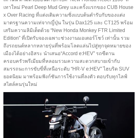
เทาใหม่ Pearl Deep Mud Grey และครั้งแรกของ CUB House
x Over Racing ที่แต่งเติมความซิ่งแบบต้นตำรับกับของแต่ง
มาตรฐานความเท่จากญี่ปุ่น ในรุ่น Dax125 และ CT125 พร้อม
เสริมความลิมิเต็ดด้วย “New Honda Monkey FTR Limited
Edition” ที่เปิดรับจองเฉพาะช่วงงานมอเตอร์โชว์ เท่านั้น รวม
ถึงรถยนต์หลากหลายรุ่นที่พร้อมโลดแล่นไปสู่ทุกจุดหมายของ
เมืองได้อย่างอิสระ นำเสนอ“Accord e:HEV” รถซีดาน
ครอบครัวพรีเมียมที่หลอมรวมความสะดวกสบายเข้ากับ
สมรรถนะการขับขี่ที่เหนือระดับ “HR-V e:HEV” ไฮบริด SUV
ยอดนิยม มาพร้อมฟังก์ชันการใช้งานที่ลงตัว ตอบรับทุกไลฟ์
สไตล์คนรุ่นใหม่