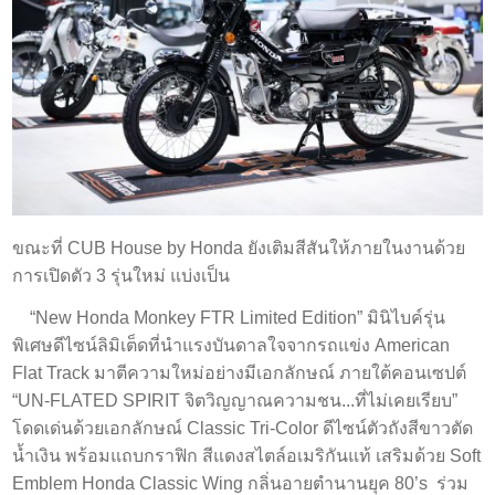
ขณะที่ CUB House by Honda ยังเติมสีสันให้ภายในงานด้วย
การเปิดตัว 3 รุ่นใหม่ แบ่งเป็น
“New Honda Monkey FTR Limited Edition” มินิไบค์รุ่น
พิเศษดีไซน์ลิมิเต็ดที่นำแรงบันดาลใจจากรถแข่ง American
Flat Track มาตีความใหม่อย่างมีเอกลักษณ์ ภายใต้คอนเซปต์
“UN-FLATED SPIRIT จิตวิญญาณความชน...ที่ไม่เคยเรียบ”
โดดเด่นด้วยเอกลักษณ์ Classic Tri-Color ดีไซน์ตัวถังสีขาวตัด
น้ำเงิน พร้อมแถบกราฟิก สีแดงสไตล์อเมริกันแท้ เสริมด้วย Soft
Emblem Honda Classic Wing กลิ่นอายตำนานยุค 80’s ร่วม