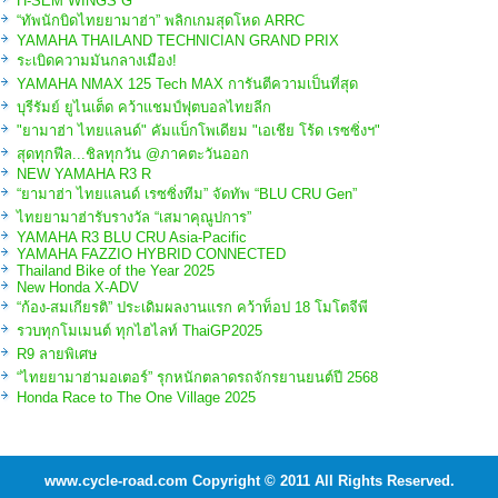
H-SEM WINGS G
“ทัพนักบิดไทยยามาฮ่า” พลิกเกมสุดโหด ARRC
YAMAHA THAILAND TECHNICIAN GRAND PRIX
ระเบิดความมันกลางเมือง!
YAMAHA NMAX 125 Tech MAX การันตีความเป็นที่สุด
บุรีรัมย์ ยูไนเต็ด คว้าแชมป์ฟุตบอลไทยลีก
"ยามาฮ่า ไทยแลนด์" คัมแบ็กโพเดียม "เอเชีย โร้ด เรซซิ่งฯ"
สุดทุกฟีล...ชิลทุกวัน @ภาคตะวันออก
NEW YAMAHA R3 R
“ยามาฮ่า ไทยแลนด์ เรซซิ่งทีม” จัดทัพ “BLU CRU Gen”
ไทยยามาฮ่ารับรางวัล “เสมาคุณูปการ”
YAMAHA R3 BLU CRU Asia-Pacific
YAMAHA FAZZIO HYBRID CONNECTED
Thailand Bike of the Year 2025
New Honda X-ADV
“ก้อง-สมเกียรติ” ประเดิมผลงานแรก คว้าท็อป 18 โมโตจีพี
รวบทุกโมเมนต์ ทุกไฮไลท์ ThaiGP2025
R9 ลายพิเศษ
“ไทยยามาฮ่ามอเตอร์” รุกหนักตลาดรถจักรยานยนต์ปี 2568
Honda Race to The One Village 2025
www.cycle-road.com Copyright © 2011 All Rights Reserved.