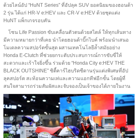
ด้วยไลน์อัป “HuNT Series” ที่อัปลุค SUV ยอดนิยมของฮอนด้า
2 รุ่น ได้แก่ HR-V e:HEV และ CR-V e:HEV ด้วยชุดแต่ง
HuNT แพ็กเกจรอบคัน
โซน Life Passion ขับเคลื่อนตัวตนด้วยสไตล์ ให้ทุกเส้นทาง
มีความหมายกว่าที่เคย นำโดยฮอนด้าบิ๊กไบค์ พร้อมนำเสนอ
โมเดลความสปอร์ตขั้นสุด ผสานเทคโนโลยีล้ำสมัยอย่าง
Honda E-Clutch ที่ช่วยยกระดับประสบการณ์การขับขี่ให้
สะดวกและเร้าใจยิ่งขึ้น ร่วมด้วย “Honda City e:HEV THE
BLACK OUTSHINE” ซิตี้คาร์ไฮบริดซีดานรุ่นแต่งพิเศษที่อัป
ลุคสปอร์ต สะท้อนความเท่และความแอกทีฟอีกขั้น โดยผู้ที่
สนใจสามารถร่วมสัมผัสและจับจองเป็นเจ้าของได้ภายในงาน