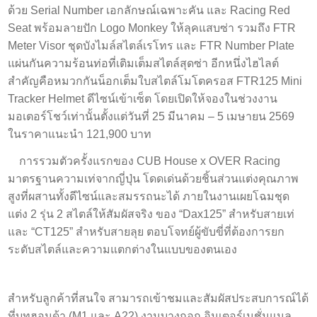
ด้วย Serial Number เอกลักษณ์เฉพาะคัน และ Racing Red
Seat พร้อมลายปัก Logo Monkey ให้ลุคแสบซ่า รวมถึง FTR
Meter Visor ชุดบังไมล์สไตล์เรโทร และ FTR Number Plate
แผ่นกันความร้อนท่อที่เติมเต็มสไตล์สุดซ่า อีกหนึ่งไฮไลต์
สำคัญคือหมวกกันน็อกเต็มใบสไตล์โมโตครอส FTR125 Mini
Tracker Helmet ดีไซน์เข้าเซ็ต โดยเปิดให้จองในช่วงงาน
มอเตอร์โชว์เท่านั้นตั้งแต่วันที่ 25 มีนาคม – 5 เมษายน 2569
ในราคาแนะนำ 121,900 บาท
การรวมตัวครั้งแรกของ CUB House x OVER Racing
มาตรฐานความเท่จากญี่ปุ่น โดดเด่นด้วยชิ้นส่วนแต่งคุณภาพ
สูงที่ผสานทั้งดีไซน์และสมรรถนะได้ ภายในงานเผยโฉมชุด
แต่ง 2 รุ่น 2 สไตล์ให้สัมผัสจริง ของ “Dax125” สำหรับสายเท่
และ “CT125” สำหรับสายลุย ตอบโจทย์ผู้ขับขี่ที่ต้องการยก
ระดับสไตล์และความแตกต่างในแบบของตนเอง
สำหรับลูกค้าที่สนใจ สามารถเข้าชมและสัมผัสประสบการณ์ได้
ที่บูทฮอนด้า (M1 และ A22) งานบางกอก อินเตอร์เนชั่นแนล