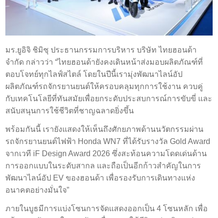
มร.ยูอิจิ ชิมิซุ ประธานกรรมการบริหาร บริษัท ไทยฮอนด้า
จำกัด กล่าวว่า “ไทยฮอนด้ายังคงเดินหน้าส่งมอบผลิตภัณฑ์ที่
ตอบโจทย์ทุกไลฟ์สไตล์ โดยในปีนี้เรามุ่งพัฒนาไลน์อัป
ผลิตภัณฑ์รถจักรยานยนต์ให้ครอบคลุมทุกการใช้งาน ควบคู่
กับเทคโนโลยีที่ทันสมัยเพื่อยกระดับประสบการณ์การขับขี่ และ
สนับสนุนการใช้ชีวิตที่ชาญฉลาดยิ่งขึ้น
พร้อมกันนี้ เรายังแสดงให้เห็นถึงศักยภาพด้านนวัตกรรมผ่าน
รถจักรยานยนต์ไฟฟ้า Honda WN7 ที่ได้รับรางวัล Gold Award
จากเวที iF Design Award 2026 ซึ่งสะท้อนความโดดเด่นด้าน
การออกแบบในระดับสากล และถือเป็นอีกก้าวสำคัญในการ
พัฒนาไลน์อัป EV ของฮอนด้า เพื่อรองรับการเดินทางแห่ง
อนาคตอย่างมั่นใจ”
ภายในบูธมีการแบ่งโซนการจัดแสดงออกเป็น 4 โซนหลัก เพื่อ