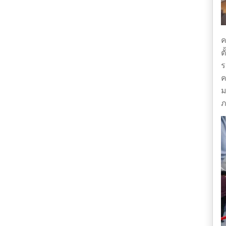
ค
ต
ร
ค
ม
ภ