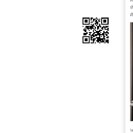
ท
ศ
น