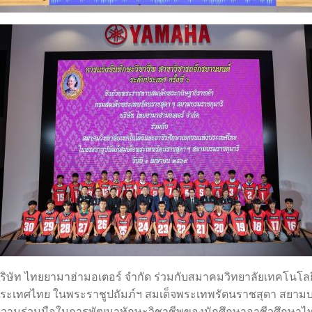
ริษัท ไทยยามาฮ่ามอเตอร์ จำกัด ร่วมกับสมาคมวิทยาลัยเทคโนโล
ระเทศไทย ในพระราชูปถัมภ์ฯ สมเด็จพระเทพรัตนราชสุดา สยามบร
วามร่วมมือในการพัฒนาทักษะวิชาชีพของนักศึกษาอาชีวศึกษาไทย