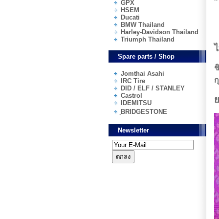
GPX
HSEM
Ducati
BMW Thailand
Harley-Davidson Thailand
Triumph Thailand
ไ
Spare parts / Shop
ช
Jomthai Asahi
ก
IRC Tire
DID / ELF / STANLEY
Castrol
ย
IDEMITSU
ฺBRIDGESTONE
Newsletter