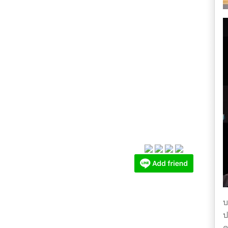
บ
ป
ค