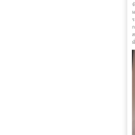
จ
ม
ร
ก
ส
ม