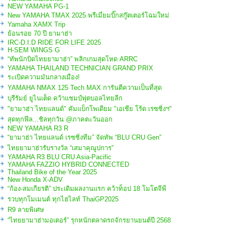
NEW YAMAHA PG-1
New YAMAHA TMAX 2025 พรีเมี่ยมบิ๊กสกู๊ตเตอร์โฉมใหม่
Yamaha XAMX Trip
ย้อนรอย 70 ปี ยามาฮ่า
IRC-D.I.D RIDE FOR LIFE 2025
H-SEM WINGS G
“ทัพนักบิดไทยยามาฮ่า” พลิกเกมสุดโหด ARRC
YAMAHA THAILAND TECHNICIAN GRAND PRIX
ระเบิดความมันกลางเมือง!
YAMAHA NMAX 125 Tech MAX การันตีความเป็นที่สุด
บุรีรัมย์ ยูไนเต็ด คว้าแชมป์ฟุตบอลไทยลีก
"ยามาฮ่า ไทยแลนด์" คัมแบ็กโพเดียม "เอเชีย โร้ด เรซซิ่งฯ"
สุดทุกฟีล...ชิลทุกวัน @ภาคตะวันออก
NEW YAMAHA R3 R
“ยามาฮ่า ไทยแลนด์ เรซซิ่งทีม” จัดทัพ “BLU CRU Gen”
ไทยยามาฮ่ารับรางวัล “เสมาคุณูปการ”
YAMAHA R3 BLU CRU Asia-Pacific
YAMAHA FAZZIO HYBRID CONNECTED
Thailand Bike of the Year 2025
New Honda X-ADV
“ก้อง-สมเกียรติ” ประเดิมผลงานแรก คว้าท็อป 18 โมโตจีพี
รวบทุกโมเมนต์ ทุกไฮไลท์ ThaiGP2025
R9 ลายพิเศษ
“ไทยยามาฮ่ามอเตอร์” รุกหนักตลาดรถจักรยานยนต์ปี 2568