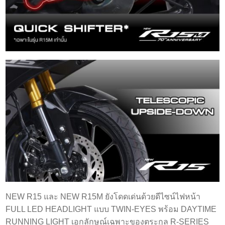
NEW R15 และ NEW R15M ยังโดดเด่นด้วยดีไซน์ไฟหน้า
FULL LED HEADLIGHT แบบ TWIN-EYES พร้อม DAYTIME
RUNNING LIGHT เอกลักษณ์เฉพาะของตระกูล R-SERIES