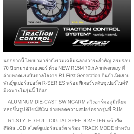
นอกจากนี้ ไทยยามาฮ่ายังร่วมเฉลิมฉลองวาระสำคัญ ครบรอบ
70 ปี ยามาฮ่ามอเตอร์ ด้วย NEW R15M 70th Anniversary ที่
ถ่ายทอดแรงบันดาลใจจาก R1 First Generation ต้นกำเนิดสาย
พันธุ์ซูเปอร์สปอร์ต R-SERIES พร้อมฟีเจอร์ระดับซูเปอร์ไบค์ที่
มีเฉพาะในรุ่นนี้ ได้แก่
ALUMINUM DIE-CAST SWINGARM สวิงอาร์มอลูมิเนียม
หล่อขึ้นรูป ดีไซน์สีเงิน ถ่ายทอดความสปอร์ตจากรุ่นพี่ R1M
R1-STYLED FULL DIGITAL SPEEDOMETER หน้าปัด
ดิจิทัล LCD สไตล์ซูเปอร์สปอร์ต พร้อม TRACK MODE สำหรับ