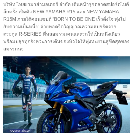
บริษัท ไทยยามาฮ่ามอเตอร์ จำกัด เดินหน้ารุกตลาดสปอร์ตไบค์
อีกครั้ง เปิดตัว NEW YAMAHA R15 และ NEW YAMAHA
R15M ภายใต้คอนเซปต์ “BORN TO BE ONE เร็วดั่งใจ พุ่งไป
กับความเป็นหนึ่ง” ถ่ายทอดจิตวิญญาณความสปอร์ตจาก
ตระกูล R-SERIES ที่หลอมรวมคนและรถให้เป็นหนึ่งเดียว
พร้อมปลุกทุกจังหวะการเต้นของหัวใจให้พุ่งทะยานสู่ขีดสุดของ
สมรรถนะ