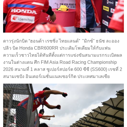
ดาวรุ่งนักบิด “ฮอนด้า เรซซิ่ง ไทยแลนด์” "มิกซ์" ธนัช ละออง
ปลิว บิด Honda CBR600RR ประเดิมโพเดียมให้กับแฟน
ความเร็วชาวไทยได้ทันทีตั้งแต่การแข่งขันสนามแรกระเบิดผล
งานในต่างแดน ศึก FIM Asia Road Racing Championship
2026 สนามที่ 1 คลาส ซูเปอร์สปอร์ต 600 ซีซี (SS600) เรซที่ 2
สนามเซปัง อินเตอร์เนชั่นแนลเซอร์กิต ประเทศมาเลเซีย